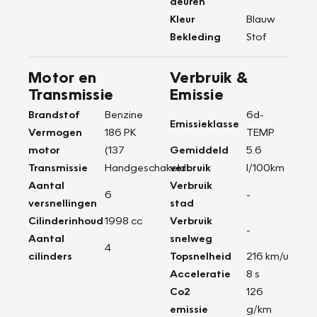
deuren
Kleur
Blauw
Bekleding
Stof
Motor en
Verbruik &
Transmissie
Emissie
Brandstof
Benzine
6d-
Emissieklasse
Vermogen
186 PK
TEMP
motor
(137
Gemiddeld
5.6
Transmissie
Handgeschakeld
verbruik
l/100km
Aantal
Verbruik
6
-
versnellingen
stad
Cilinderinhoud
1998 cc
Verbruik
-
Aantal
snelweg
4
cilinders
Topsnelheid
216 km/u
Acceleratie
8 s
Co2
126
emissie
g/km