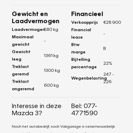
Gewicht en
Financieel
Laadvermogen
Verkoopprijs
€28.900
Laadvermogen
580 kg
Financial
-
Maximaal
lease
-
gewicht
Btw
B
Gewicht
marge
1361 kg
leeg
Bijtelling
22%
Treklast
percentage
1300 kg
geremd
247 -
Wegenbelasting
Treklast
226
600 kg
ongeremd
Interesse in deze
Bel: 077-
Mazda 3?
4771590
Noch het autobedrijf, noch Vakgarage is verantwoordelijk