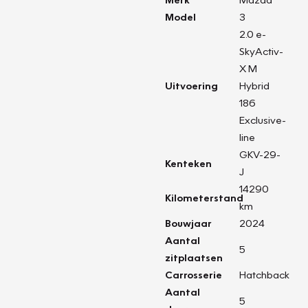
Model
3
2.0 e-
SkyActiv-
X M
Uitvoering
Hybrid
186
Exclusive-
line
GKV-29-
Kenteken
J
14290
Kilometerstand
km
Bouwjaar
2024
Aantal
5
zitplaatsen
Carrosserie
Hatchback
Aantal
5