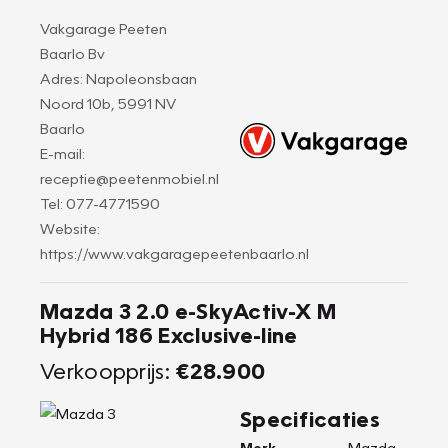
Vakgarage Peeten
Baarlo Bv
Adres: Napoleonsbaan
Noord 10b, 5991 NV
Baarlo
E-mail:
receptie@peetenmobiel.nl
Tel: 077-4771590
Website:
https://www.vakgaragepeetenbaarlo.nl
Mazda 3 2.0 e-SkyActiv-X M
Hybrid 186 Exclusive-line
Verkoopprijs:
€28.900
Specificaties
Merk
Mazda