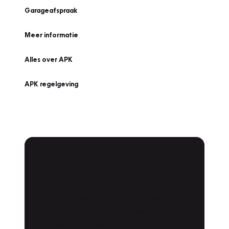
Garageafspraak
Meer informatie
Alles over APK
APK regelgeving
APK Keuring bij
Vakgarage!
Is het weer tijd voor de jaarlijkse APK? Ga
snel naar Vakgarage bij u in de buurt, en ga
zonder zorgen de weg op!