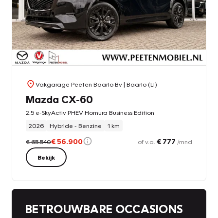
Vakgarage Peeten Baarlo Bv
| Baarlo (LI)
Mazda CX-60
2.5 e-SkyActiv PHEV Homura Business Edition
2026
Hybride - Benzine
1 km
€ 56.900
€ 777
€ 65.540
of v.a.
/mnd
Bekijk
BETROUWBARE OCCASIONS