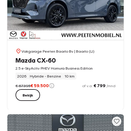
Vakgarage Peeten Baarlo Bv
| Baarlo (LI)
Mazda CX-60
2.5 e-SkyActiv PHEV Homura Business Edition
2026
Hybride - Benzine
10 km
€ 59.500
€ 799
€ 67.395
of v.a.
/mnd
Bekijk