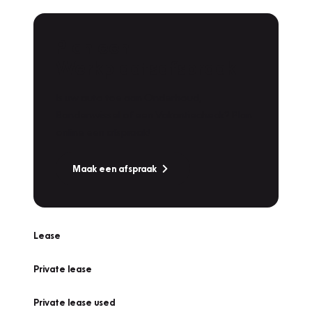
Plan een
Werkplaatsafspraak
Is uw auto toe aan Onderhoud,
Bandenwissel of een Vakantiecheck? Plan
online een afspraak!
Maak een afspraak
Lease
Private lease
Private lease used