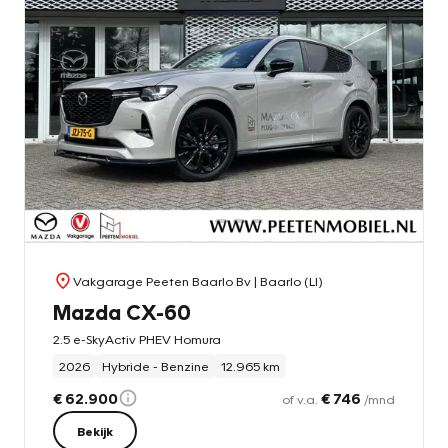
Vakgarage Peeten Baarlo Bv
| Baarlo (LI)
Mazda CX-60
2.5 e-SkyActiv PHEV Homura
2026
Hybride - Benzine
12.965 km
€ 62.900
€ 746
of v.a.
/mnd
Bekijk