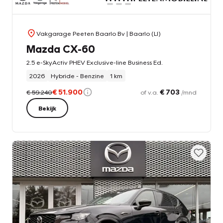
Vakgarage Peeten Baarlo Bv
| Baarlo (LI)
Mazda CX-60
2.5 e-SkyActiv PHEV Exclusive-line Business Ed.
2026
Hybride - Benzine
1 km
€ 51.900
€ 703
€ 59.240
of v.a.
/mnd
Bekijk