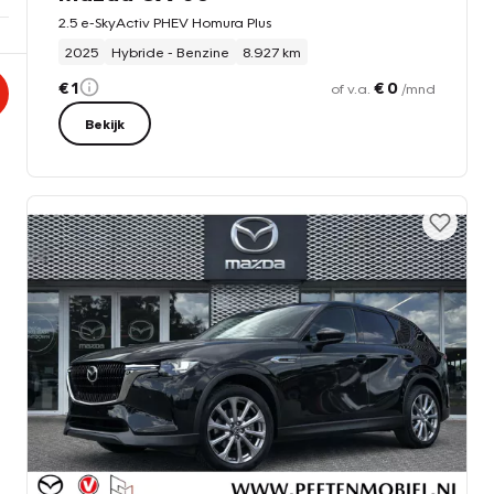
2.5 e-SkyActiv PHEV Homura Plus
2025
Hybride - Benzine
8.927 km
€ 1
€ 0
of v.a.
/mnd
Bekijk