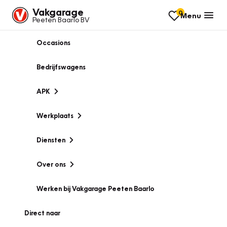
Vakgarage
0
Menu
Peeten Baarlo BV
Occasions
Bedrijfswagens
APK
Werkplaats
Diensten
Over ons
Werken bij Vakgarage Peeten Baarlo
Direct naar