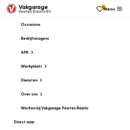
Vakgarage
0
Menu
Peeten Baarlo BV
Occasions
Bedrijfswagens
APK
Werkplaats
Diensten
Over ons
Werken bij Vakgarage Peeten Baarlo
Direct naar