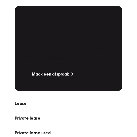
Plan een
Werkplaatsafspraak
Is uw auto toe aan Onderhoud,
Bandenwissel of een Vakantiecheck? Plan
online een afspraak!
Maak een afspraak
Lease
Private lease
Private lease used