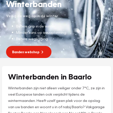
Winterbanden
Banden
Veilig de weg op in de winter
Betere grip in de winter
Minder kans op aquaplanning
Betere wegligging
Banden webshop
Winterbanden in Baarlo
Winterbanden zijn niet alleen veiliger onder 7°C, ze zijn in
veel Europese landen ook verplicht tijdens de
wintermaanden. Heeft uzelf geen plek voor de opslag
van uw banden en woont u in of nabij Baarlo? Vakgarage
Peeten Baarlo aan Napoleonsbaan Noord 10b in Baarlo