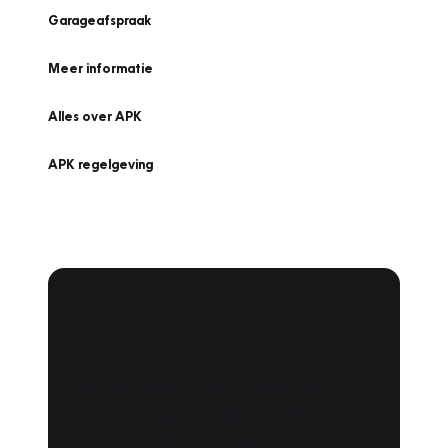
Garageafspraak
Meer informatie
Alles over APK
APK regelgeving
APK Keuring bij
Vakgarage!
Is het weer tijd voor de jaarlijkse APK? Ga
snel naar Vakgarage bij u in de buurt, en ga
zonder zorgen de weg op!