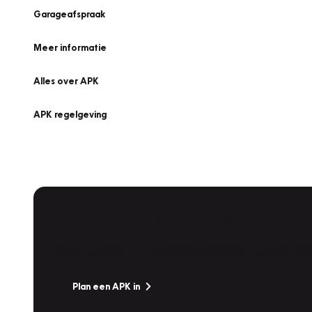
Garageafspraak
Meer informatie
Alles over APK
APK regelgeving
APK Keuring bij Vakgarage!
Is het weer tijd voor de jaarlijkse APK? Ga snel naar V
Plan een APK in