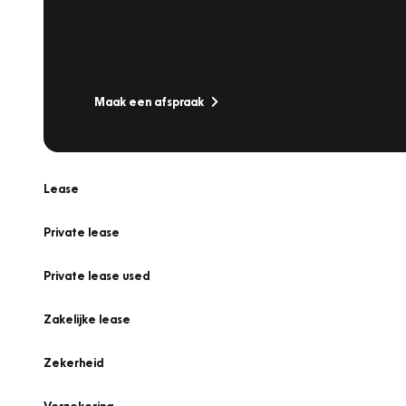
Werkplaatsafspraak
Is uw auto toe aan Onderhoud, Bandenwissel of een Va
Maak een afspraak
Lease
Private lease
Private lease used
Zakelijke lease
Zekerheid