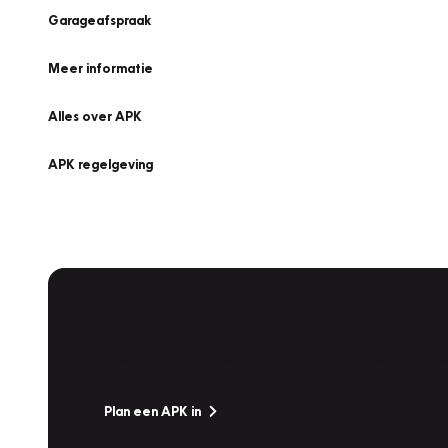
Garageafspraak
Meer informatie
Alles over APK
APK regelgeving
APK Keuring bij Vakgarage!
Is het weer tijd voor de jaarlijkse APK? Ga snel naar V
Plan een APK in