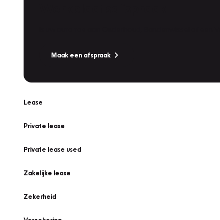
Werkplaatsafspraak
Is uw auto toe aan Onderhoud, Bandenwissel of een Va
Maak een afspraak
Lease
Private lease
Private lease used
Zakelijke lease
Zekerheid