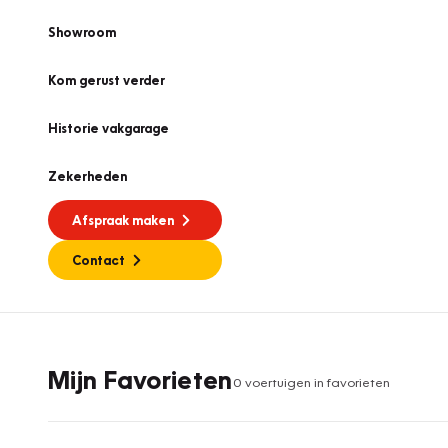
Showroom
Kom gerust verder
Historie vakgarage
Zekerheden
Afspraak maken
Contact
Mijn Favorieten
0
voertuig
en
in favorieten