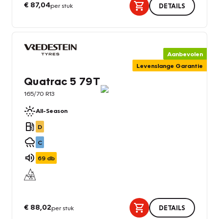
€ 87,04
per stuk
DETAILS
Aanbevolen
Levenslange Garantie
Quatrac 5 79T
165/70 R13
All-Season
D
C
69
db
€ 88,02
per stuk
DETAILS