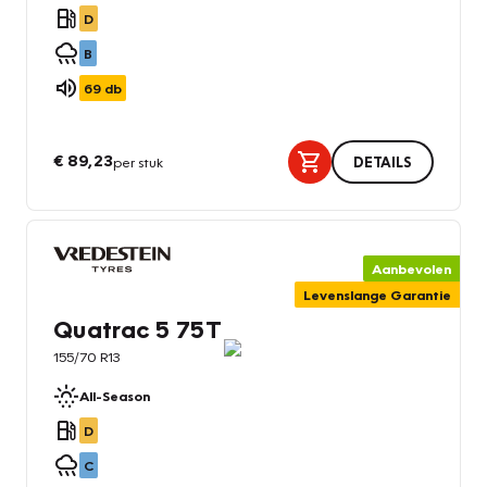
D
B
69
db
€ 89,23
per stuk
DETAILS
Aanbevolen
Levenslange Garantie
Quatrac 5 75T
155/70 R13
All-Season
D
C