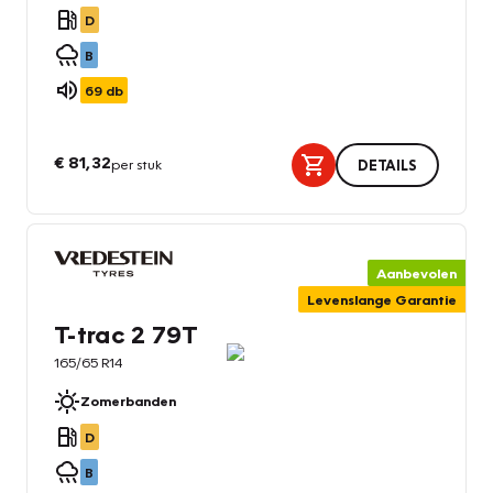
D
B
69
db
€ 81,32
per stuk
DETAILS
Aanbevolen
Levenslange Garantie
T-trac 2 79T
165/65 R14
Zomerbanden
D
B