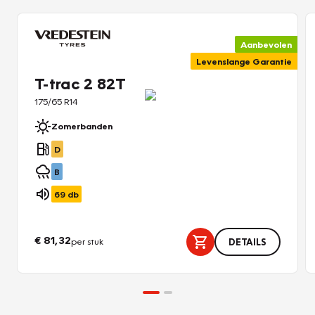
Aanbevolen
Levenslange Garantie
T-trac 2 82T
175/65 R14
Zomerbanden
D
B
69
db
€ 81,32
per stuk
DETAILS