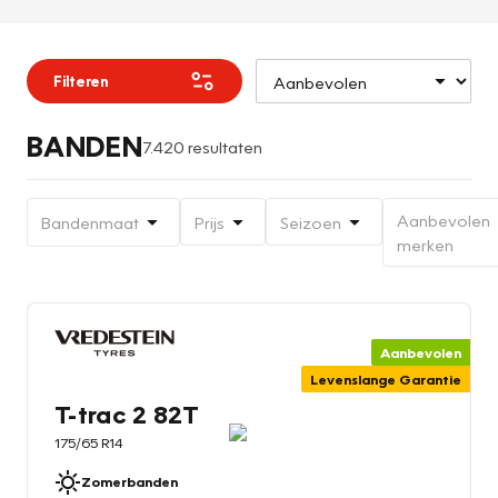
Filteren
BANDEN
7.420 resultaten
Aanbevolen
Bandenmaat
Prijs
Seizoen
merken
Aanbevolen
Levenslange Garantie
T-trac 2 82T
175/65 R14
Zomerbanden