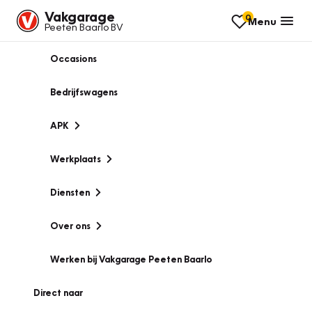
Vakgarage
0
Menu
Peeten Baarlo BV
Occasions
Bedrijfswagens
APK
Werkplaats
Diensten
Over ons
Werken bij Vakgarage Peeten Baarlo
Direct naar