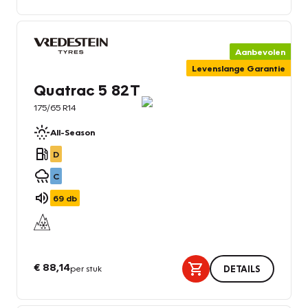
Aanbevolen
Levenslange Garantie
Quatrac 5 82T
175/65 R14
All-Season
D
C
69
db
€ 88,14
per stuk
DETAILS