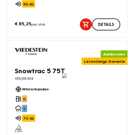
69
db
€ 85,25
per stuk
DETAILS
Aanbevolen
Levenslange Garantie
Snowtrac 5 75T
155/65 R14
Winterbanden
D
C
70
db