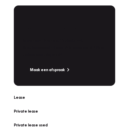
Plan een
Werkplaatsafspraak
Is uw auto toe aan Onderhoud,
Bandenwissel of een Vakantiecheck? Plan
online een afspraak!
Maak een afspraak
Lease
Private lease
Private lease used