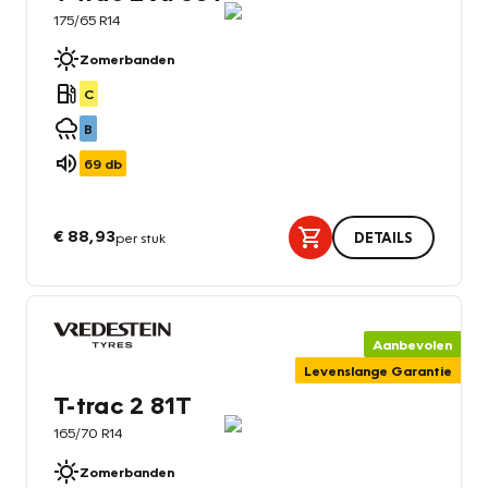
175/65 R14
Zomerbanden
C
B
69
db
€ 88,93
per stuk
DETAILS
Aanbevolen
Levenslange Garantie
T-trac 2 81T
165/70 R14
Zomerbanden