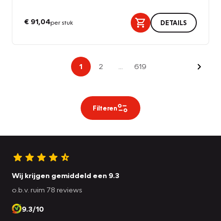
€ 91,04
per stuk
DETAILS
Volge
1
2
...
619
Filteren
Wij krijgen gemiddeld een 9.3
o.b.v. ruim 78 reviews
9.3/10