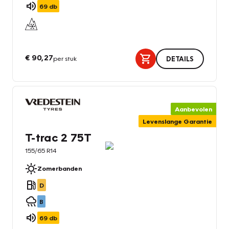
69
db
€ 90,27
per stuk
DETAILS
Aanbevolen
Levenslange Garantie
T-trac 2 75T
155/65 R14
Zomerbanden
D
B
69
db