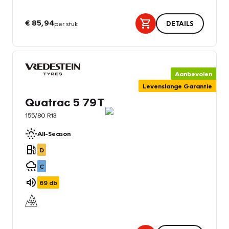
€ 85,94
per stuk
DETAILS
Aanbevolen
Levenslange Garantie
Quatrac 5 79T
155/80 R13
All-Season
D
C
69
db