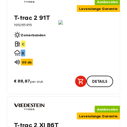
Aanbevolen
Levenslange Garantie
T-trac 2 91T
195/65 R15
Zomerbanden
C
B
69
db
€ 88,87
per stuk
DETAILS
Aanbevolen
Levenslange Garantie
T-trac 2 Xl 86T