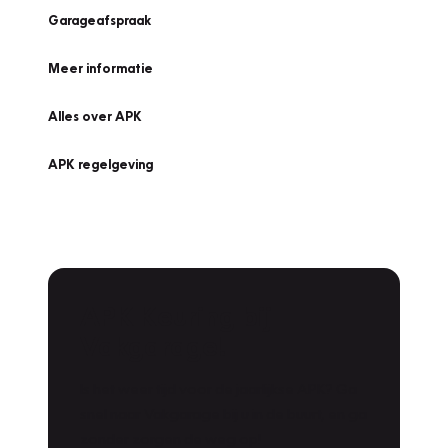
Garageafspraak
Meer informatie
Alles over APK
APK regelgeving
APK Keuring bij
Vakgarage!
Is het weer tijd voor de jaarlijkse APK? Ga
snel naar Vakgarage bij u in de buurt, en ga
zonder zorgen de weg op!