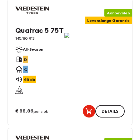
Aanbevolen
Levenslange Garantie
Quatrac 5 75T
145/80 R13
All-Season
D
C
69
db
€ 88,86
per stuk
DETAILS