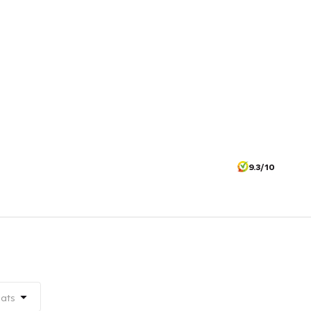
9.3/10
aats