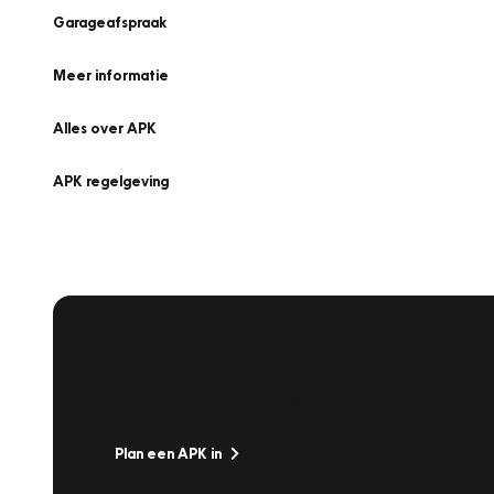
Garageafspraak
Meer informatie
Alles over APK
APK regelgeving
APK Keuring bij Vakgarage!
Is het weer tijd voor de jaarlijkse APK? Ga snel naar V
Plan een APK in