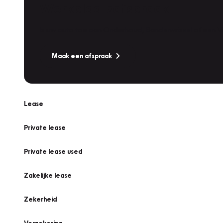
Werkplaatsafspraak
Is uw auto toe aan Onderhoud, Bandenwissel of een Va
Maak een afspraak
Lease
Private lease
Private lease used
Zakelijke lease
Zekerheid