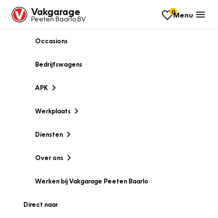
Vakgarage
0
Menu
Peeten Baarlo BV
Occasions
Bedrijfswagens
APK
Werkplaats
Diensten
Over ons
Werken bij Vakgarage Peeten Baarlo
Direct naar