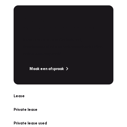
Plan een
Werkplaatsafspraak
Is uw auto toe aan Onderhoud,
Bandenwissel of een Vakantiecheck? Plan
online een afspraak!
Maak een afspraak
Lease
Private lease
Private lease used