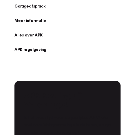
Garageafspraak
Meer informatie
Alles over APK
APK regelgeving
APK Keuring bij
Vakgarage!
Is het weer tijd voor de jaarlijkse APK? Ga
snel naar Vakgarage bij u in de buurt, en ga
zonder zorgen de weg op!