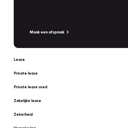
Werkplaatsafspraak
Is uw auto toe aan Onderhoud, Bandenwissel of een Va
Maak een afspraak
Lease
Private lease
Private lease used
Zakelijke lease
Zekerheid