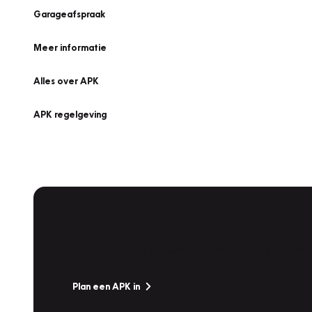
Garageafspraak
Meer informatie
Alles over APK
APK regelgeving
APK Keuring bij Vakgarage!
Is het weer tijd voor de jaarlijkse APK? Ga snel naar V
Plan een APK in