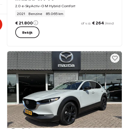
2.0 e-SkyActiv-G M Hybrid Comfort
2021
Benzine
85.065 km
€ 21.800
€ 264
of v.a.
/mnd
Bekijk