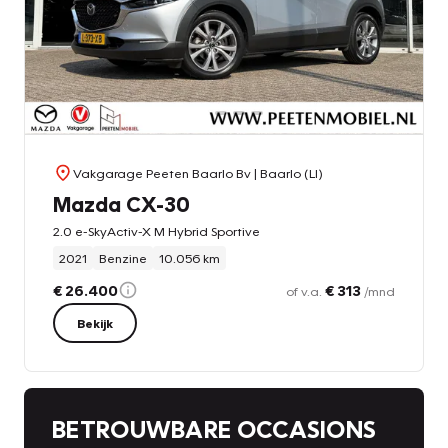
Vakgarage Peeten Baarlo Bv
| Baarlo (LI)
Mazda CX-30
2.0 e-SkyActiv-X M Hybrid Sportive
2021
Benzine
10.056 km
€ 26.400
€ 313
of v.a.
/mnd
Bekijk
BETROUWBARE OCCASIONS