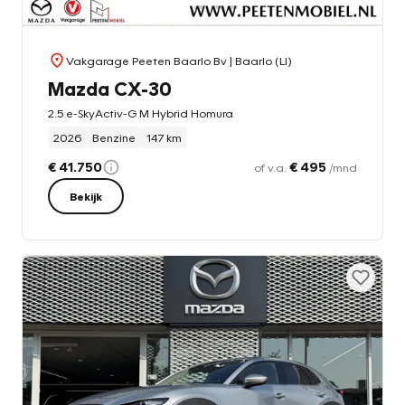
Vakgarage Peeten Baarlo Bv
| Baarlo (LI)
Mazda CX-30
2.5 e-SkyActiv-G M Hybrid Homura
2026
Benzine
147 km
€ 41.750
€ 495
of v.a.
/mnd
Bekijk