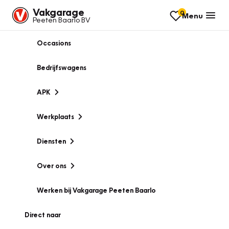
Vakgarage
0
Menu
Peeten Baarlo BV
Occasions
Bedrijfswagens
APK
Werkplaats
Diensten
Over ons
Werken bij Vakgarage Peeten Baarlo
Direct naar