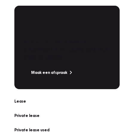
Plan een
Werkplaatsafspraak
Is uw auto toe aan Onderhoud,
Bandenwissel of een Vakantiecheck? Plan
online een afspraak!
Maak een afspraak
Lease
Private lease
Private lease used