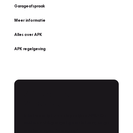
Garageafspraak
Meer informatie
Alles over APK
APK regelgeving
APK Keuring bij
Vakgarage!
Is het weer tijd voor de jaarlijkse APK? Ga
snel naar Vakgarage bij u in de buurt, en ga
zonder zorgen de weg op!