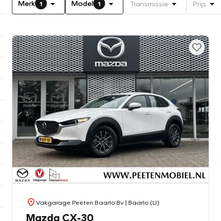
Merk
Model
Transmissie
Prijs
1
1
Vakgarage Peeten Baarlo Bv
| Baarlo (LI)
Mazda CX-30