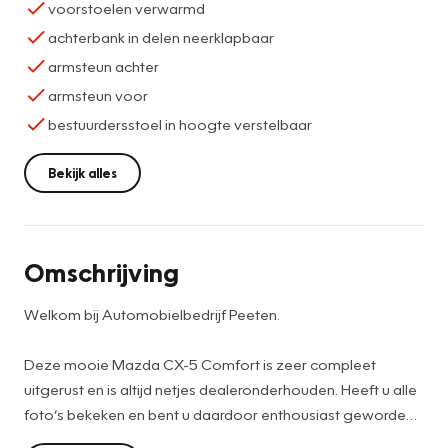
voorstoelen verwarmd
achterbank in delen neerklapbaar
armsteun achter
armsteun voor
bestuurdersstoel in hoogte verstelbaar
Bekijk alles
Omschrijving
Welkom bij Automobielbedrijf Peeten.
Deze mooie Mazda CX-5 Comfort is zeer compleet
uitgerust en is altijd netjes dealeronderhouden. Heeft u alle
foto’s bekeken en bent u daardoor enthousiast geworden
van deze auto, dan nodigen we u uit om dit model te