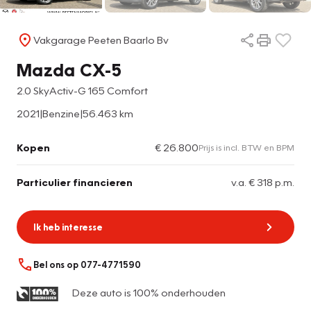
Vakgarage Peeten Baarlo Bv
Mazda CX-5
2.0 SkyActiv-G 165 Comfort
2021
|
Benzine
|
56.463 km
Kopen
€ 26.800
Prijs is incl. BTW en BPM
Particulier financieren
v.a. € 318 p.m.
Ik heb interesse
Bel ons op 077-4771590
Deze auto is 100% onderhouden