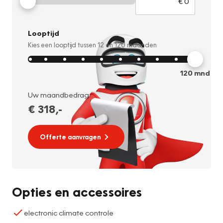
Looptijd
Kies een looptijd tussen
12
en
120
maanden
120
mnd
Uw maandbedrag:
€ 318
,-
Offerte aanvragen
Opties en accessoires
electronic climate controle