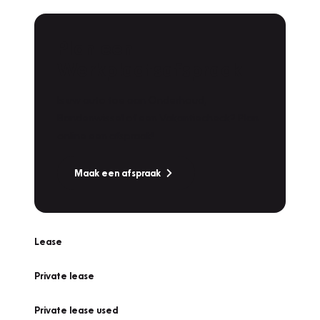
Plan een
Werkplaatsafspraak
Is uw auto toe aan Onderhoud,
Bandenwissel of een Vakantiecheck? Plan
online een afspraak!
Maak een afspraak
Lease
Private lease
Private lease used