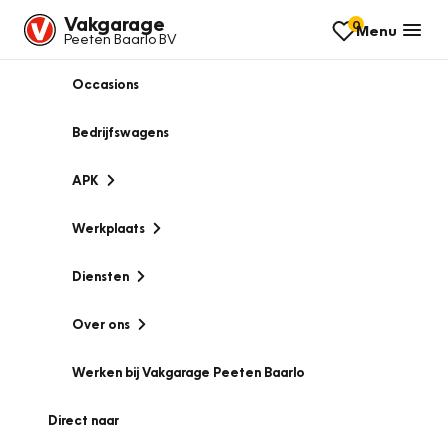
Vakgarage
0
Menu
Peeten Baarlo BV
Occasions
Bedrijfswagens
APK
Werkplaats
Diensten
Over ons
Werken bij Vakgarage Peeten Baarlo
Direct naar