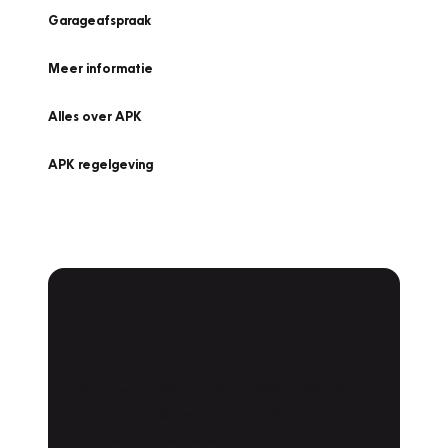
Garageafspraak
Meer informatie
Alles over APK
APK regelgeving
APK Keuring bij
Vakgarage!
Is het weer tijd voor de jaarlijkse APK? Ga
snel naar Vakgarage bij u in de buurt, en ga
zonder zorgen de weg op!