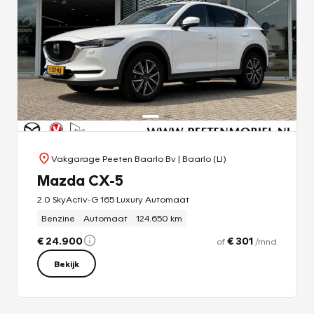
Afleverpakket Plus
, Premium Waxoylbehandeling,
Polijsten rondom, 1 fles Waxoyl Shampoo, volle tank
brandstof, 10% korting op accessoires tot 1 maand na
aankoop.
Op achteraf gemonteerde accessoires verlenen wij geen
garantie.
Druk- en zetfouten voorbehouden.
Vakgarage Peeten Baarlo Bv
| Baarlo (LI)
PEETEN PREMIUM OCCASIONS - STERK IN ELK MERK
Mazda CX-5
2.0 SkyActiv-G 165 Luxury Automaat
Benzine
Automaat
124.650 km
€ 24.900
€ 301
of
/mnd
Bekijk