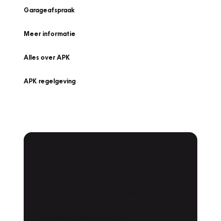
Garageafspraak
Meer informatie
Alles over APK
APK regelgeving
APK Keuring bij
Vakgarage!
Is het weer tijd voor de jaarlijkse APK? Ga
snel naar Vakgarage bij u in de buurt, en ga
zonder zorgen de weg op!