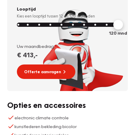
Looptijd
Kies een looptijd tussen
12
en
120
maanden
120
mnd
Uw maandbedrag:
€ 413
,-
Offerte aanvragen
Opties en accessoires
electronic climate controle
kunstlederen bekleding bicolor
kunstlederen interieurdelen