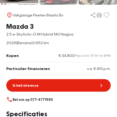
Vakgarage Peeten Baarlo Bv
Mazda 3
2.5 e-SkyActiv-G M Hybrid 140 Nagisa
2026
|
Benzine
|
3.652 km
Kopen
€ 34.800
Prijs is incl. BTW en BPM
Particulier financieren
v.a. € 413 p.m.
Ik heb interesse
Bel ons op 077-4771590
Specificaties