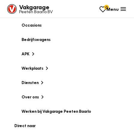
Vakgarage
0
Menu
Peeten Baarlo BV
Occasions
Bedrijfswagens
APK
Werkplaats
Diensten
Over ons
Werken bij Vakgarage Peeten Baarlo
Direct naar