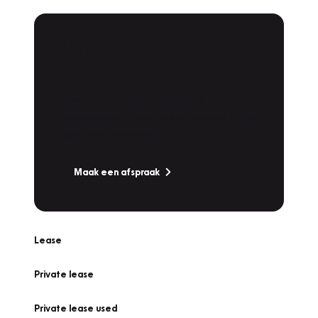
Plan een
Werkplaatsafspraak
Is uw auto toe aan Onderhoud,
Bandenwissel of een Vakantiecheck? Plan
online een afspraak!
Maak een afspraak
Lease
Private lease
Private lease used