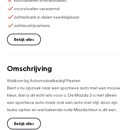
voorstoelen verwarmd
achterbank in delen neerklapbaar
achteruitrijcamera
Bekijk alles
Omschrijving
Welkom bij Automobielbedrijf Peeten.
Bent u nu opzoek naar een sportieve auto met een mooie
kleur, dan is dit echt iets voor u. De Mazda 3 is niet alleen
een sportieve auto maar ook een auto met stijl. door zijn
leuke opties en wel bekende rode Mazda kleur is dit een
echte eye catcher. De auto heeft O.A. de volgende opties.
Parkeer sensoren aan de voor en achter zijde, een
Bekijk alles