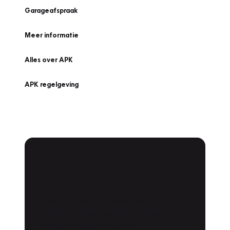
Garageafspraak
Meer informatie
Alles over APK
APK regelgeving
APK Keuring bij
Vakgarage!
Is het weer tijd voor de jaarlijkse APK? Ga
snel naar Vakgarage bij u in de buurt, en ga
zonder zorgen de weg op!