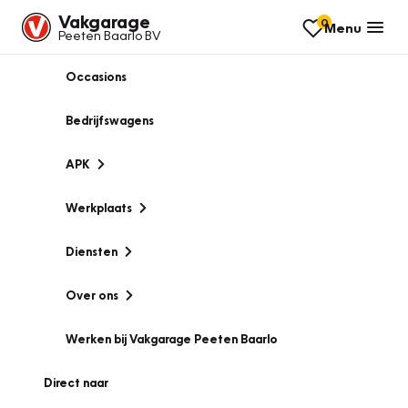
Vakgarage
0
Menu
Peeten Baarlo BV
Occasions
Bedrijfswagens
APK
Werkplaats
Diensten
Over ons
Werken bij Vakgarage Peeten Baarlo
Direct naar