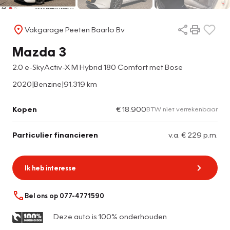
Vakgarage Peeten Baarlo Bv
Mazda 3
2.0 e-SkyActiv-X M Hybrid 180 Comfort met Bose
2020
|
Benzine
|
91.319 km
Kopen
€ 18.900
BTW niet verrekenbaar
Particulier financieren
v.a. € 229 p.m.
Ik heb interesse
Bel ons op 077-4771590
Deze auto is 100% onderhouden