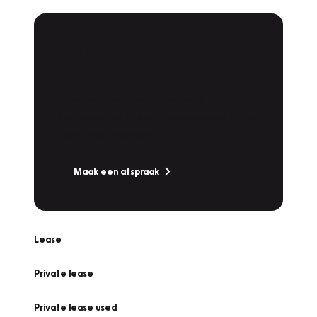
Plan een
Werkplaatsafspraak
Is uw auto toe aan Onderhoud,
Bandenwissel of een Vakantiecheck? Plan
online een afspraak!
Maak een afspraak
Lease
Private lease
Private lease used