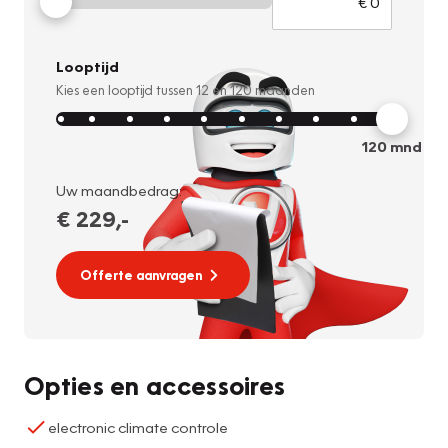
Looptijd
Kies een looptijd tussen
12
en
120
maanden
120
mnd
Uw maandbedrag:
€ 229
,-
Offerte aanvragen
Opties en accessoires
electronic climate controle