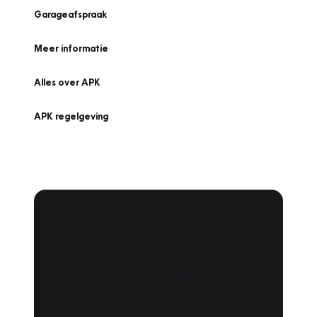
Garageafspraak
Meer informatie
Alles over APK
APK regelgeving
APK Keuring bij
Vakgarage!
Is het weer tijd voor de jaarlijkse APK? Ga
snel naar Vakgarage bij u in de buurt, en ga
zonder zorgen de weg op!