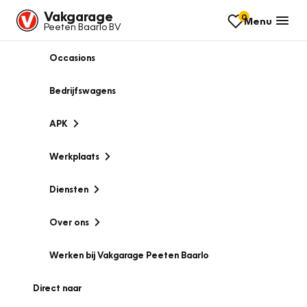
Vakgarage
0
Menu
Peeten Baarlo BV
Occasions
Bedrijfswagens
APK
Werkplaats
Diensten
Over ons
Werken bij Vakgarage Peeten Baarlo
Direct naar