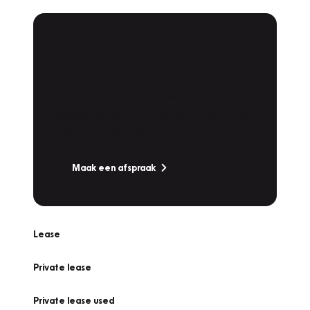
Plan een
Werkplaatsafspraak
Is uw auto toe aan Onderhoud,
Bandenwissel of een Vakantiecheck? Plan
online een afspraak!
Maak een afspraak
Lease
Private lease
Private lease used